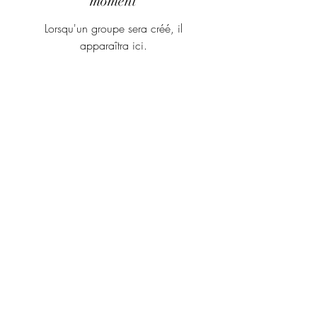
moment
Lorsqu'un groupe sera créé, il
apparaîtra ici.
©2020 par Les Ateliers Grège. Créé avec Wix.com